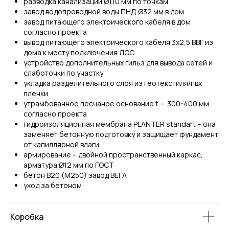
разводка канализации Ø110 мм по точкам
завод водопроводной воды ПНД Ø32 мм в дом
Я согласен с политикой конфиденциальности
завод питающего электрического кабеля в дом
согласно проекта
вывод питающего электрического кабеля 3х2,5 ВВГ из
Отправить
дома к месту подключения ЛОС
устройство дополнительных гильз для вывода сетей и
слаботочки по участку
укладка разделительного слоя из геотекстиля/пвх
Политика конфиденциальности
ИП Чуманов Г.В.
ИНН: 590610826720
пленки
© JGroup
утрамбованное песчаное основание t = 300-400 мм
согласно проекта
гидроизоляционная мембрана PLANTER standart – она
заменяет бетонную подготовку и защищает фундамент
от капиллярной влаги
армирование – двойной пространственный каркас,
арматура Ø12 мм по ГОСТ
бетон В20 (М250) завод ВЕГА
уход за бетоном
Коробка