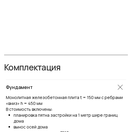
Узнайте
стоимость
дома
вашей мечты
Оставьте заявку и мы свяжемся с вами,
чтобы обсудить детали
+7(904) 844‒13‒73
Фундамент
/ WHATSAPP
/ VIBER
/ TELEGRAM
Монолитная железобетонная плита t = 150 мм с ребрами
«вниз» h = 450 мм
В стоимость включены:
планировка пятна застройки на 1 метр шире границ
дома
вынос осей дома